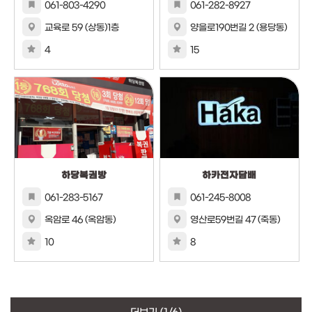
061-803-4290
061-282-8927
교육로 59 (상동)1층
양을로190번길 2 (용당동)
4
15
하당복권방
하카전자담배
061-283-5167
061-245-8008
옥암로 46 (옥암동)
영산로59번길 47 (죽동)
10
8
더보기
(1/6)