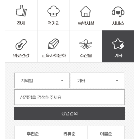
전체
먹거리
숙박시설
서비스
의료건강
교육사회문화
수산물
기타
상점명을 검색해주세요
추천순
리뷰순
이름순