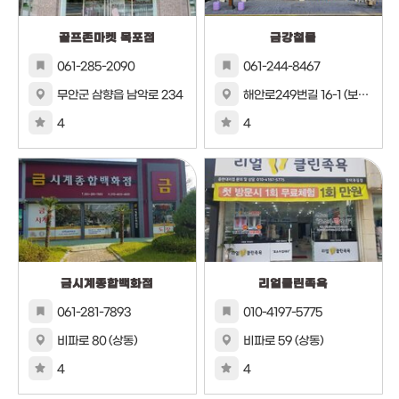
골프존마켓 목포점
금강철물
061-285-2090
061-244-8467
무안군 삼향읍 남악로 234
해안로249번길 16-1 (보광동2가)
4
4
금시계종합백화점
리얼클린족욕
061-281-7893
010-4197-5775
비파로 80 (상동)
비파로 59 (상동)
4
4