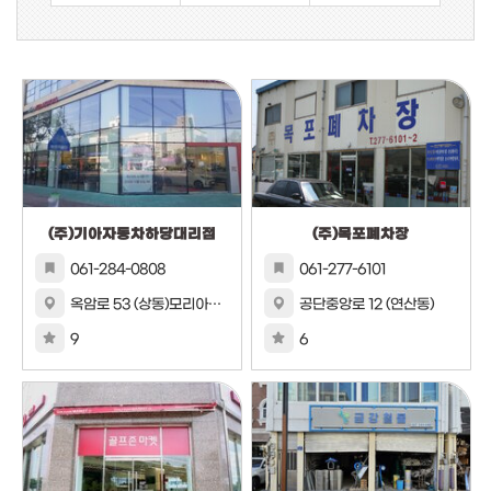
(주)기아자동차하당대리점
(주)목포폐차장
061-284-0808
061-277-6101
옥암로 53 (상동)모리아빌딩
공단중앙로 12 (연산동)
9
6