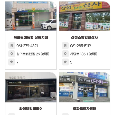
목포원예농협 상동지점
산성소방안전상사
061-279-4321
061-285-5119
상리로15번길 29 (상동)목포원예농협 상동지점
하당로 135-1 (상동)
7
5
와이엔인테리어
이파드전자담배