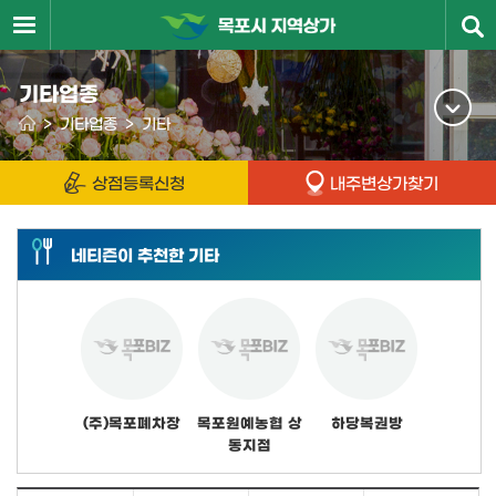
기타업종
>
기타업종
>
기타
상점등록신청
내주변상가찾기
네티즌이 추천한 기타
(주)목포폐차장
목포원예농협 상
하당복권방
동지점