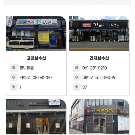
고래회수산
긴자회수산
정보없음
061-281-0210
평화로 108 (옥암동)
미항로 151 (상동)1층
1
37