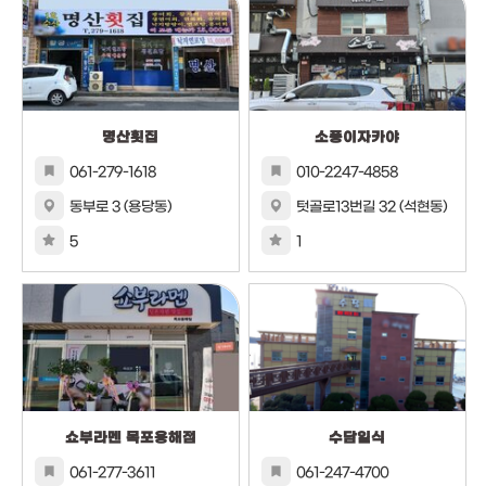
명산횟집
소풍이자카야
061-279-1618
010-2247-4858
동부로 3 (용당동)
텃골로13번길 32 (석현동)
5
1
쇼부라멘 목포용해점
수담일식
061-277-3611
061-247-4700