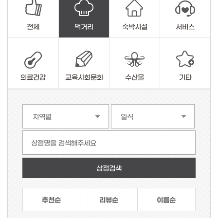
전체
먹거리
숙박시설
서비스
의료건강
교육사회문화
수산물
기타
상점명을 검색해주세요
추천순
리뷰순
이름순