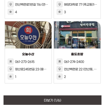
연산백련로1번길 116 (연산동)
해양대학로 77 (죽교동)1-2층
4
3
오늘수산
울도초밥
061-273-2615
061-274-2400
영산로245번길 23 (용당동)
연산백련로 22 (연산동, 용해7차골드클래스)1층
1
2
더보기
(1/6)