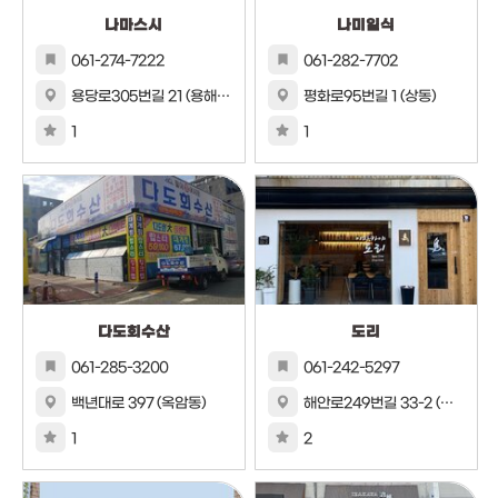
나마스시
나미일식
061-274-7222
061-282-7702
용당로305번길 21 (용해동)104호
평화로95번길 1 (상동)
1
1
다도회수산
도리
061-285-3200
061-242-5297
백년대로 397 (옥암동)
해안로249번길 33-2 (복만동)
1
2