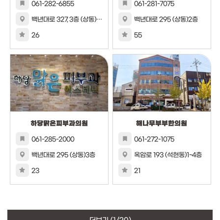
061-282-6855
061-281-7075
백년대로 327, 3층 (상동) 3층
백년대로 295 (상동)2층
26
55
하당맑은피부과의원
해나무부부한의원
061-285-2000
061-272-1075
백년대로 295 (상동)3층
옥암로 193 (석현동)1~4층
23
21
더보기
(1/20)