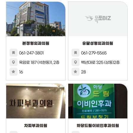
본정형외과의원
유달성형외과의원
061-247-3801
061-279-5565
옥암로 187 (석현동)1, 2층
백년대로 325 (상동)2층
16
28
차피부과의원
하당드림이비인후과의원