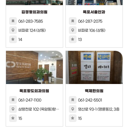
김정형외과의원
목포서울안과
061-283-7585
061-287-2075
비파로 124 (상동)
비파로 106 (상동)
14
13
목포항도외과의원
백제한의원
061-247-1100
061-242-5501
삼향천로 102 (옥암동)항도외과
영산로 93-1 (명륜동)2, 3층
15
15