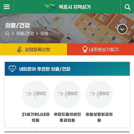
의료/건강
>
의료/건강
>
의원
상점등록신청
내주변상가찾기
네티즌이 추천한 의료/건강
21세기하나내과
하당드림이비인
유달성형외과의
의원
후과의원
원