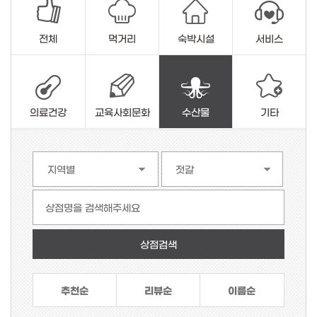
전체
먹거리
숙박시설
서비스
의료건강
교육사회문화
수산물
기타
상점명을 검색해주세요
추천순
리뷰순
이름순