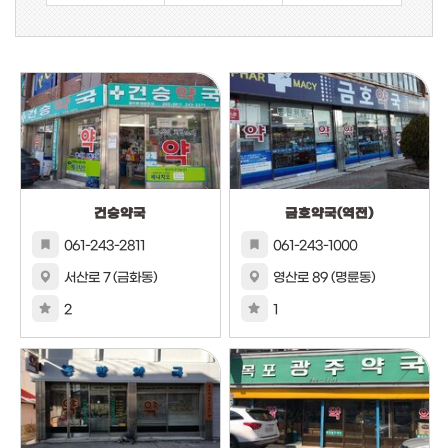
건승약국
금호약국(역전)
061-243-2811
061-243-1000
서산로 7 (금화동)
영산로 89 (명륜동)
2
1