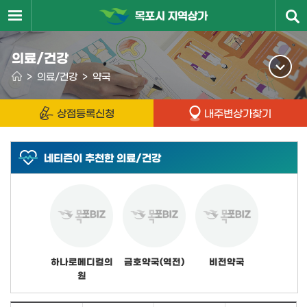
의료/건강
>
의료/건강
>
약국
상점등록신청
내주변상가찾기
네티즌이 추천한 의료/건강
하나로메디컬의
금호약국(역전)
비전약국
원