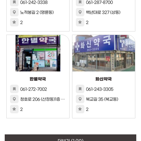
061-242-3338
061-287-8700
노적봉길 2 (명륜동)
백년대로 327 (상동)
2
2
한별약국
화신약국
061-272-7002
061-243-3305
청호로 206 (산정동)1층 101호
북교길 35 (북교동)
2
2
더보기
(1/10)