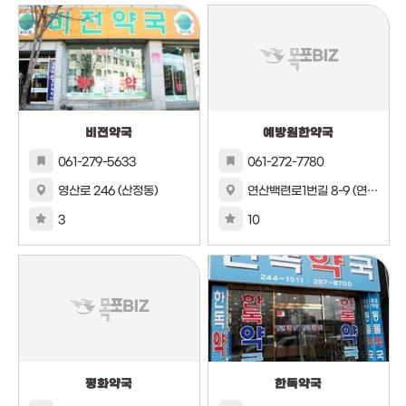
비전약국
예방원한약국
061-279-5633
061-272-7780
영산로 246 (산정동)
연산백련로1번길 8-9 (연산동)
3
10
평화약국
한독약국