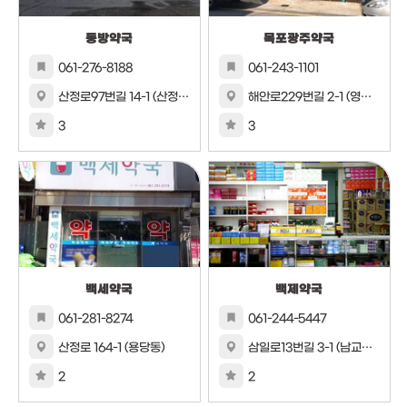
동방약국
목포광주약국
061-276-8188
061-243-1101
산정로97번길 14-1 (산정동)
해안로229번길 2-1 (영해동1가)
3
3
백세약국
백제약국
061-281-8274
061-244-5447
산정로 164-1 (용당동)
삼일로13번길 3-1 (남교동) 11 (남교동)
2
2