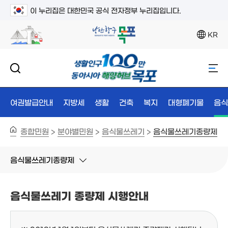
이 누리집은 대한민국 공식 전자정부 누리집입니다.
KR
여권발급안내
지방세
생활
건축
복지
대형폐기물
음식
종합민원
분야별민원
음식물쓰레기
음식물쓰레기종량제
>
>
>
음식물쓰레기종량제
음식물쓰레기 종량제 시행안내