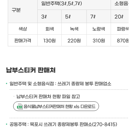
일반주택(3ℓ,5ℓ,7ℓ)
소형음식
구분
3ℓ
5ℓ
7ℓ
20ℓ
색상
회색
녹색
노랑색
파랑색
판매가격
130원
220원
310원
870원
납부스티커 판매처
일반주택 및 소형음식점 : 쓰레기 종량제 봉투 판매업소
납부스티커 판매처 현황 파일 참고
음식물납부스티커판매처 현황 xls 다운로드
공동주택 : 목포시 쓰레기 종량제봉투 판매소(270-8415)