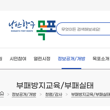
원
시민참여
열린시정
정보공개/개방
목포소개
부패방지교육/부패실태
>
>
>
정보공개/개방
청렴/감사
부패방지교육/부패실