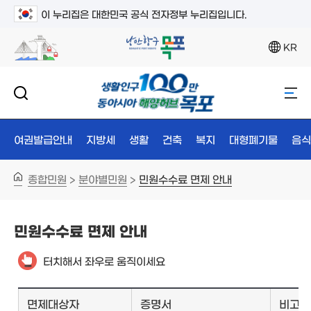
이 누리집은 대한민국 공식 전자정부 누리집입니다.
KR
여권발급안내
지방세
생활
건축
복지
대형폐기물
음식
종합민원
분야별민원
민원수수료 면제 안내
>
>
민원수수료 면제 안내
터치해서 좌우로 움직이세요
면제대상자
증명서
비고