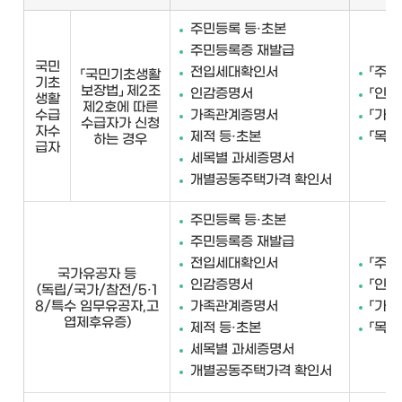
주민등록 등·초본
주민등록증 재발급
국민
전입세대확인서
「주민
「국민기초생활
기초
보장법」 제2조
인감증명서
「인감
생활
제2호에 따른
수급
가족관계증명서
「가족
수급자가 신청
자수
제적 등·초본
「목포
하는 경우
급자
세목별 과세증명서
개별공동주택가격 확인서
주민등록 등·초본
주민등록증 재발급
전입세대확인서
「주민
국가유공자 등
인감증명서
「인감
(독립/국가/참전/5·1
8/특수 임무유공자,고
가족관계증명서
「가족
엽제후유증)
제적 등·초본
「목포
세목별 과세증명서
개별공동주택가격 확인서