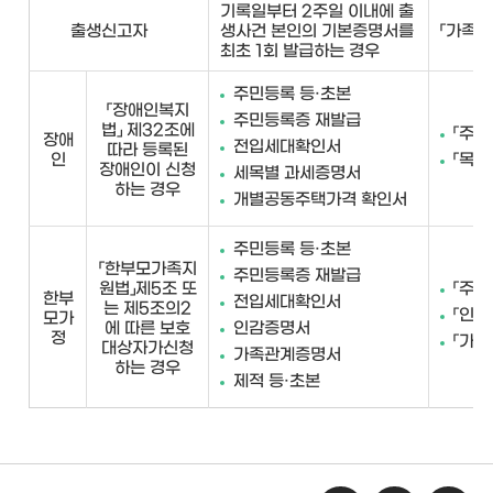
기록일부터 2주일 이내에 출
출생신고자
생사건 본인의 기본증명서를
「가족관
최초 1회 발급하는 경우
주민등록 등·초본
「장애인복지
주민등록증 재발급
법」 제32조에
「주민
장애
전입세대확인서
따라 등록된
인
「목포
장애인이 신청
세목별 과세증명서
하는 경우
개별공동주택가격 확인서
주민등록 등·초본
「한부모가족지
주민등록증 재발급
원법」제5조 또
「주민
한부
전입세대확인서
는 제5조의2
「인감
모가
에 따른 보호
인감증명서
정
「가족
대상자가신청
가족관계증명서
하는 경우
제적 등·초본